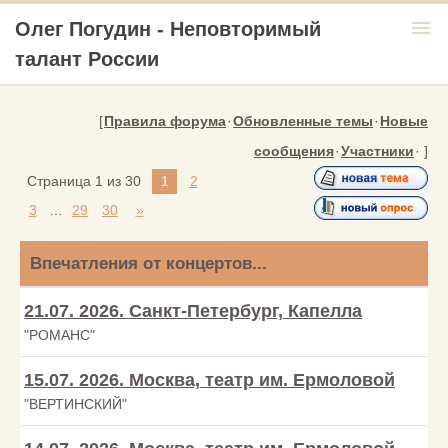
menu
Олег Погудин - Неповторимый
талант России
[
Правила форума
·
Обновленные темы
·
Новые
сообщения
·
Участники
· ]
Страница
1
из
30
1
2
3
…
29
30
»
Впечатления от концертов...
21.07. 2026. Санкт-Петербург, Капелла
"РОМАНС"
15.07. 2026. Москва, театр им. Ермоловой
"ВЕРТИНСКИЙ"