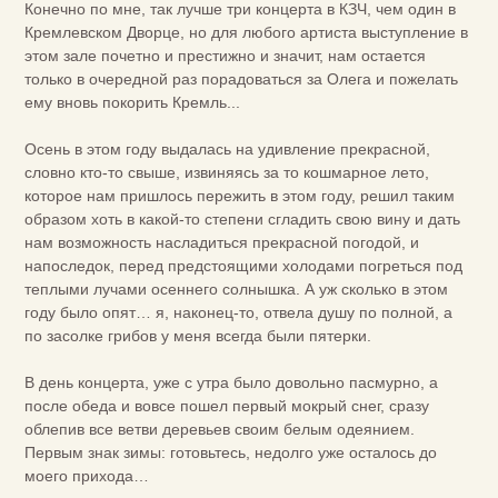
Конечно по мне, так лучше три концерта в КЗЧ, чем один в
Кремлевском Дворце, но для любого артиста выступление в
этом зале почетно и престижно и значит, нам остается
только в очередной раз порадоваться за Олега и пожелать
ему вновь покорить Кремль...
Осень в этом году выдалась на удивление прекрасной,
словно кто-то свыше, извиняясь за то кошмарное лето,
которое нам пришлось пережить в этом году, решил таким
образом хоть в какой-то степени сгладить свою вину и дать
нам возможность насладиться прекрасной погодой, и
напоследок, перед предстоящими холодами погреться под
теплыми лучами осеннего солнышка. А уж сколько в этом
году было опят… я, наконец-то, отвела душу по полной, а
по засолке грибов у меня всегда были пятерки.
В день концерта, уже с утра было довольно пасмурно, а
после обеда и вовсе пошел первый мокрый снег, сразу
облепив все ветви деревьев своим белым одеянием.
Первым знак зимы: готовьтесь, недолго уже осталось до
моего прихода…