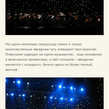
На сцене несколько секунд еще темно и только
многочисленные звездочки чуть освещают пространство.
Очертания сидящих на сцене музыкантов… еще мгновение
и включаются прожектора, и свет огоньков – звездочек
меняется с холодного, белого цвета на более теплый,
желтый.