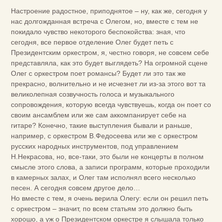
Настроение радостное, приподнятое – ну, как же, сегодня у
нас долгожданная встреча с Олегом, но, вместе с тем не
покидало чувство некоторого беспокойства: зная, что
сегодня, все первое отделение Олег будет петь с
Президентским оркестром, я, честно говоря, не совсем себе
представляла, как это будет выглядеть? На огромной сцене
Олег с оркестром поет романсы? Будет ли это так же
прекрасно, волнительно и не исчезнет ли из-за этого вот та
великолепная созвучность голоса и музыкального
сопровождения, которую всегда чувствуешь, когда он поет со
своим ансамблем или же сам аккомпанирует себе на
гитаре? Конечно, такие выступления бывали и раньше,
например, с оркестром В.Федосеева или же с оркестром
русских народных инструментов, под управлением
Н.Некрасова, но, все-таки, это были не концерты в полном
смысле этого слова, а записи программ, которые проходили
в камерных залах, и Олег там исполнял всего несколько
песен. А сегодня совсем другое дело…
Но вместе с тем, я очень верила Олегу: если он решил петь
с оркестром – значит, по всем статьям это должно быть
хорошо, а уж о Президентском оркестре я слышала только