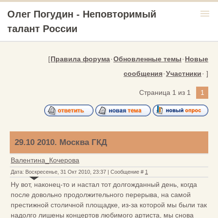
menu
Олег Погудин - Неповторимый
талант России
[
Правила форума
·
Обновленные темы
·
Новые
сообщения
·
Участники
· ]
Страница
1
из
1
1
29.10 2010. Москва ГКД
Валентина_Кочерова
Дата: Воскресенье, 31 Окт 2010, 23:37 | Сообщение #
1
Ну вот, наконец-то и настал тот долгожданный день, когда
после довольно продолжительного перерыва, на самой
престижной столичной площадке, из-за которой мы были так
надолго лишены концертов любимого артиста, мы снова