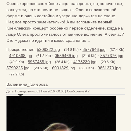
Очень хорошее спокойное лицо: наверняка, он, конечно же,
волнуется, но это почти не видно – Олег в великолепной
форме и очень достойно и уверенно держится на сцене.
Нет, все просто замечательно! А вы вспомните первый
Кремлевский концерт, особенно первое отделение, когда на
лице Олега просто читалось отчаянное волнение. А сейчас?
Это ж даже не идет ни в какое сравнение…
Прикрепления:
5209222.jpg
·
8577646.jpg
(14.8 Kb)
(37.4 Kb)
·
4910568.jpg
·
0559469.jpg
·
8577376.jpg
(61.8 Kb)
(21.6 Kb)
·
8967435.jpg
·
4173230.jpg
·
(40.9 Kb)
(26.4 Kb)
(29.6 Kb)
5790225.jpg
·
6001829.jpg
·
9861370.jpg
(29.5 Kb)
(38.7 Kb)
(27.9 Kb)
Валентина_Кочерова
Дата: Понедельник, 01 Ноя 2010, 00:03 | Сообщение #
2