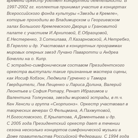
времени оркестр уделяет концертной деятельности. В
1997-2002 гг. коллектив принимал участие в концертах
Всероссийского фонда культуры «Звезды в Кремле»,
которые проходили во Владимирском и Георгиевском
залах Большого Кремлевского Дворца и Грановитой
палате с участием И.Архиповой, Е.Образцовой,
Е.Нестеренко, 3.Соткилава, Л.Казарновской, А.Нетребко,
В.Герелло и др. Участвовал в концертных программах
мировых оперных звезд Лучано Паваротти и Андреа
Бочелли на о. Кипр.
С эстрадно-симфоническим составом Президентского
оркестра выступали такие признанные мастера сцены,
как Иосиф Кобзон, Людмила Гурченко и Тамара
Гвердцители, Лев Лещенко и Лариса Долина, Валерий
Леонтьев и София Ротару, Ренат Ибрагимов и
Валентина Толкунова, звезды мировой эстрады, в т.ч.
Кен Хенсли и группа «Скорпионз». Оркестр участвовал в
творческих вечерах О.Фельцмана, А.Пахмутовой,
Н.Богословского, Е.Крылатова, А.Дементьева и др.
С 2005 года Президентский оркестр дает в течении
сезона несколько концертов симфонической музыки в
Доме правительства Российской Федерации. С 1994 года