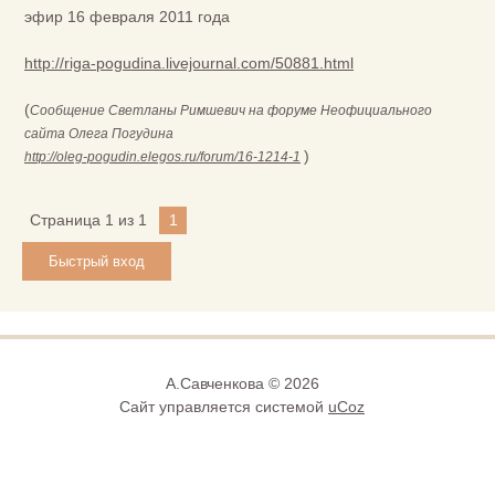
эфир 16 февраля 2011 года
http://riga-pogudina.livejournal.com/50881.html
(
Сообщение Светланы Римшевич на форуме Неофициального
сайта Олега Погудина
)
http://oleg-pogudin.elegos.ru/forum/16-1214-1
Страница
1
из
1
1
А.Савченкова © 2026
Сайт управляется системой
uCoz