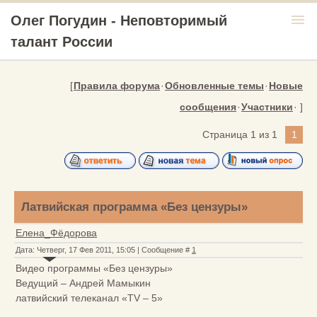
menu
Олег Погудин - Неповторимый
талант России
[
Правила форума
·
Обновленные темы
·
Новые
сообщения
·
Участники
· ]
Страница
1
из
1
1
Латвийская программа «Без цензуры»
Елена_Фёдорова
Дата: Четверг, 17 Фев 2011, 15:05 | Сообщение #
1
Видео программы «Без цензуры»
Ведущий – Андрей Мамыкин
латвийский телеканал «TV – 5»