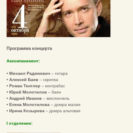
Программа концерта
Аккомпанемент:
• Михаил Радюкевич
– гитара
• Алексей Баев
– скрипка
• Роман Тентлер
– контрабас
• Юрий Молотилов
– баян
• Андрей Иванов
– виолончель
• Елена Молотилова
– домра малая
• Ирина Козырева
– домра альтовая
I отделение: