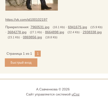
https://vk.com/id100102197
Прикрепления:
7960531.jpg
·
6941675.jpg
(16.1 Kb)
(15.9 Kb)
·
3684278.jpg
·
8664898.jpg
·
2938338.jpg
(27.1 Kb)
(22.4 Kb)
·
0869856.jpg
(23.1 Kb)
(18.8 Kb)
Страница
1
из
1
1
А.Савченкова © 2026
Сайт управляется системой
uCoz