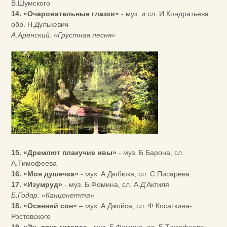
В.Шумского
14. «Очаровательные глазки»
- муз. и сл. И.Кондратьева,
обр. Н.Дулькевич
А.Аренский. «Грустная песня»
15. «Дремлют плакучие ивы»
- муз. Б.Барона, сл.
А.Тимофеева
16. «Моя душечка»
- муз. А.Дюбюка, сл. С.Писарева
17. «Изумруд»
- муз. Б.Фомина, сл. А.Д’Актиля
Б.Годар. «Канцонетта»
18. «Осенний сон»
– муз. А.Джойса, сл. Ф.Косаткина-
Ростовского