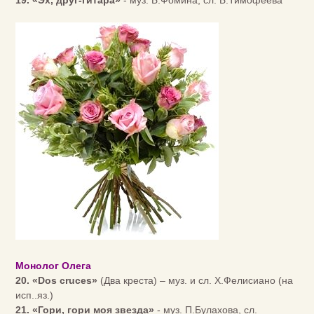
19. «Эх, друг-гитара»
- муз. Б.Фомина, сл. Б.Тимофеева
Монолог Олега
20. «Dos cruces»
(Два креста) – муз. и сл. Х.Фелисиано (на
исп..яз.)
21. «Гори, гори моя звезда»
- муз. П.Булахова, сл.