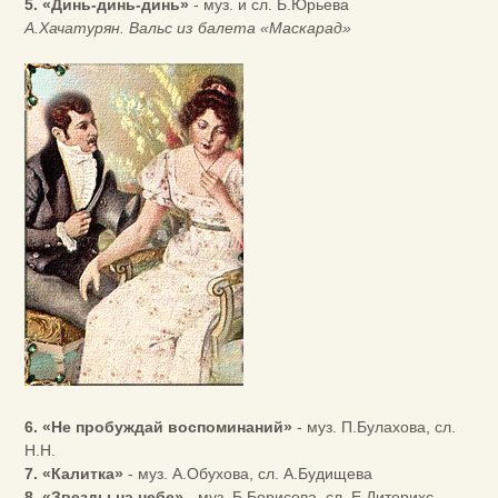
5. «Динь-динь-динь»
- муз. и сл. Б.Юрьева
А.Хачатурян. Вальс из балета «Маскарад»
6. «Не пробуждай воспоминаний»
- муз. П.Булахова, сл.
Н.Н.
7. «Калитка»
- муз. А.Обухова, сл. А.Будищева
8. «Звезды на небе»
- муз. Б.Борисова, сл. Е.Дитерихс