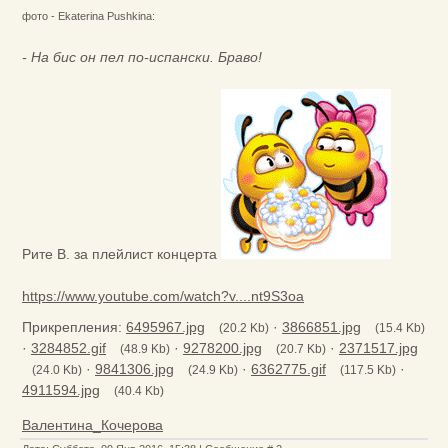
фото - Ekaterina Pushkina:
- На бис он пел по-испански. Браво!
Рите В. за плейлист концерта
https://www.youtube.com/watch?v....nt9S3oa
Прикрепления:
6495967.jpg
·
3866851.jpg
(20.2 Kb)
(15.4 Kb)
·
3284852.gif
·
9278200.jpg
·
2371517.jpg
(48.9 Kb)
(20.7 Kb)
·
9841306.jpg
·
6362775.gif
·
(24.0 Kb)
(24.9 Kb)
(117.5 Kb)
4911594.jpg
(40.4 Kb)
Валентина_Кочерова