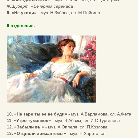
Ф.Шуберт. «Вечерняя серенада»
9. «Не уходи»
- муз. Н.Зубова, сл. М.Пойгина
II отделение:
10. «На заре ты ее не буди»
- муз. А.Варламова, сл. А.Фета
11. «Утро туманное»
- муз. В.Абазы, сл. И.С.Тургенева
12. «Забыли вы»
- муз. А.Оппеля, сл. П.Козлова
13. «Отцвели хризантемы»
- муз. Н.Харито, сл.