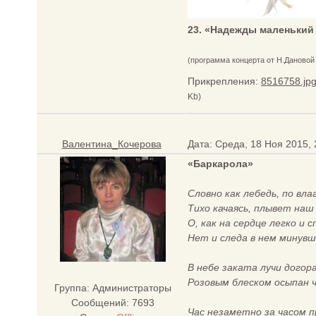
23. «Надежды маленький
(программа концерта от Н.Дановой
Прикрепления:
8516758.jp
Kb)
Валентина_Кочерова
Дата: Среда, 18 Ноя 2015,
«Баркарола»
Словно как лебедь, по вла
Тихо качаясь, плывет наш
О, как на сердце легко и с
Нет и следа в нем минувш
В небе заката лучи догор
Розовым блеском осыпан ч
Группа: Администраторы
Сообщений:
7693
Час незаметно за часом 