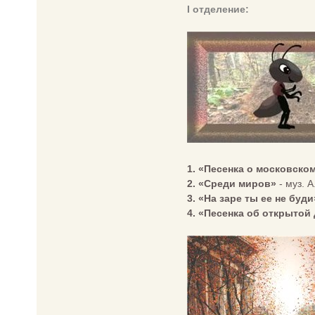
I отделение:
1. «Песенка о московско
2. «Среди миров»
- муз. А
3. «На заре ты ее не буди
4. «Песенка об открытой