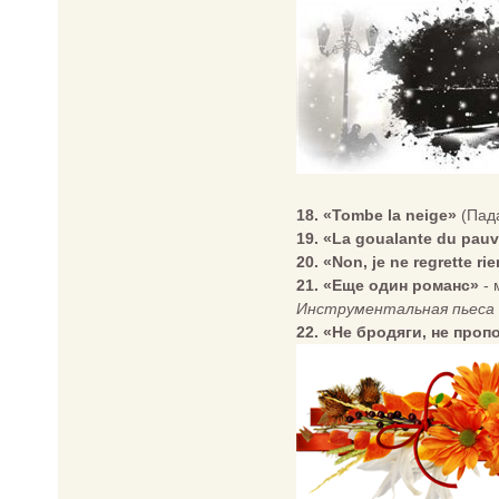
18. «Tombe la neige»
(Пада
19. «La goualante du pauv
20. «Non, je ne regrette ri
21. «Еще один романс»
- 
Инструментальная пьеса
22. «Не бродяги, не про