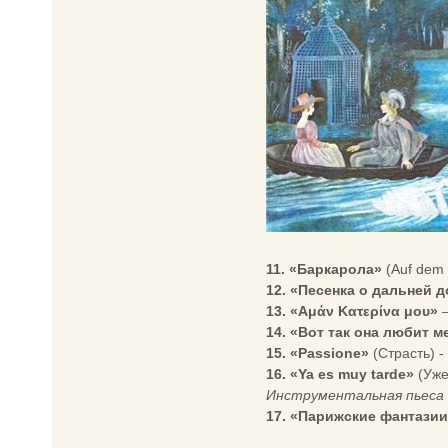
11. «Баркарола»
(Аuf dem 
12. «Песенка о дальней 
13. «Αμάν Κατερίνα μου»
–
14. «Вот так она любит м
15. «Passione»
(Страсть) -
16. «Ya es muy tarde»
(Уже 
Инструментальная пьеса
17. «Парижские фантази