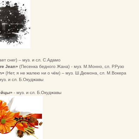
ет снег) – муз. и сл. С.Адамо
re Jean»
(Песенка бедного Жана) - муз. М.Монно, сл. Р.Рузо
en»
(Нет, я не жалею ни о чём) – муз. Ш.Дюмона, сл. М.Вокера
муз. и сл. Б.Окуджавы
пойцы»
- муз. и сл. Б.Окуджавы