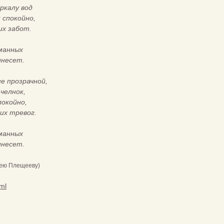
ркалу вод
и спокойно,
их забот.
уманных
инесет.
ге прозрачной,
 челнок,
покойно,
их тревог.
уманных
инесет.
сею Плещееву)
tml