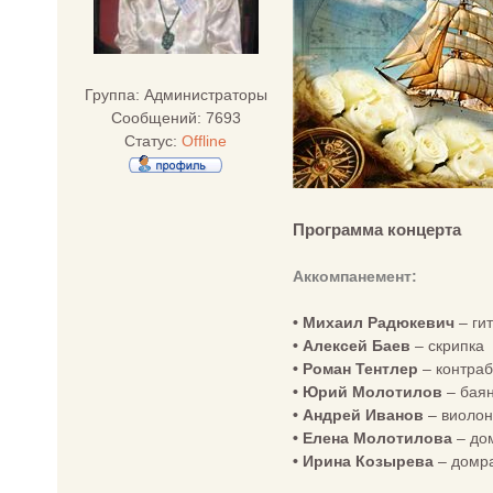
Группа: Администраторы
Сообщений:
7693
Статус:
Offline
Программа концерта
Аккомпанемент:
• Михаил Радюкевич
– ги
• Алексей Баев
– скрипка
• Роман Тентлер
– контраб
• Юрий Молотилов
– бая
• Андрей Иванов
– виолон
• Елена Молотилова
– до
• Ирина Козырева
– домра