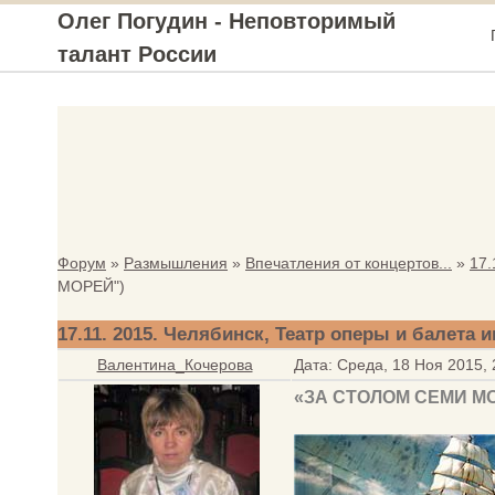
Олег Погудин - Неповторимый
талант России
Форум
»
Размышления
»
Впечатления от концертов...
»
17.
МОРЕЙ")
17.11. 2015. Челябинск, Театр оперы и балета и
Валентина_Кочерова
Дата: Среда, 18 Ноя 2015,
«ЗА СТОЛОМ СЕМИ М