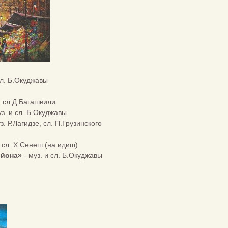
сл. Б.Окуджавы
, сл.Д.Багашвили
уз. и сл. Б.Окуджавы
з. Р.Лагидзе, сл. П.Грузинского
, сл. Х.Сенеш (на идиш)
ийона»
- муз. и сл. Б.Окуджавы