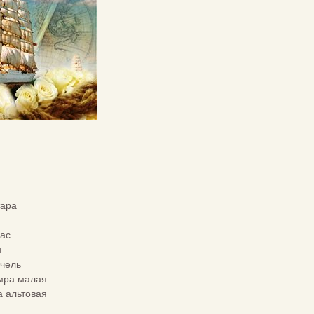
тара
ас
н
чель
мра малая
 альтовая