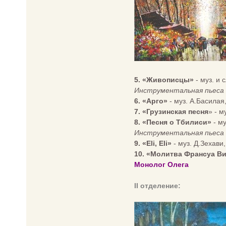
5. «Живописцы»
- муз. и 
Инструментальная пьеса
6. «Арго»
- муз. А.Басилая
7. «Грузинская песня
» - м
8. «Песня о Тбилиси»
- му
Инструментальная пьеса
9. «Eli, Eli»
- муз. Д.Зехави
10. «Молитва Франсуа В
Монолог Олега
II отделение: