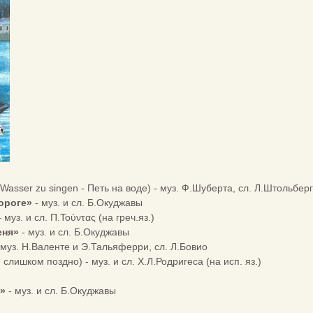
Wasser zu singen - Петь на воде) - муз. Ф.Шуберта, сл. Л.Штольберг
дороге»
- муз. и сл. Б.Окуджавы
 муз. и сл. Π.Τούντας (на греч.яз.)
еня»
- муз. и сл. Б.Окуджавы
 муз. Н.Валенте и Э.Тальяферри, сл. Л.Бовио
слишком поздно) - муз. и сл. Х.Л.Родригеса (на исп. яз.)
и»
- муз. и сл. Б.Окуджавы