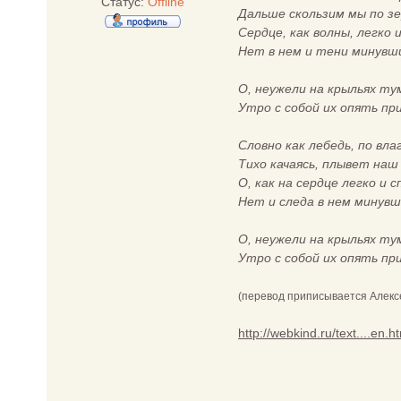
Статус:
Offline
Дальше скользим мы по зе
Сердце, как волны, легко 
Нет в нем и тени минувш
О, неужели на крыльях т
Утро с собой их опять пр
Словно как лебедь, по вла
Тихо качаясь, плывет наш
О, как на сердце легко и с
Нет и следа в нем минувш
О, неужели на крыльях т
Утро с собой их опять пр
(перевод приписывается Алек
http://webkind.ru/text....en.h