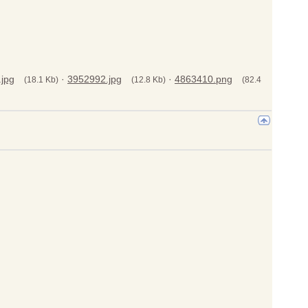
jpg
·
3952992.jpg
·
4863410.png
(18.1 Kb)
(12.8 Kb)
(82.4