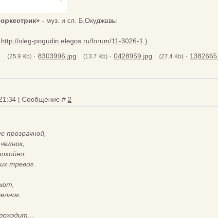
 оркестрик»
- муз. и сл. Б.Окуджавы
http://oleg-pogudin.elegos.ru/forum/11-3026-1
)
g
·
8303996.jpg
·
0428959.jpg
·
1382665.
(25.9 Kb)
(13.7 Kb)
(27.4 Kb)
 21:34 | Сообщение #
2
ге прозрачной,
 челнок,
покойно,
их тревог.
ают,
елнок.
проходит…