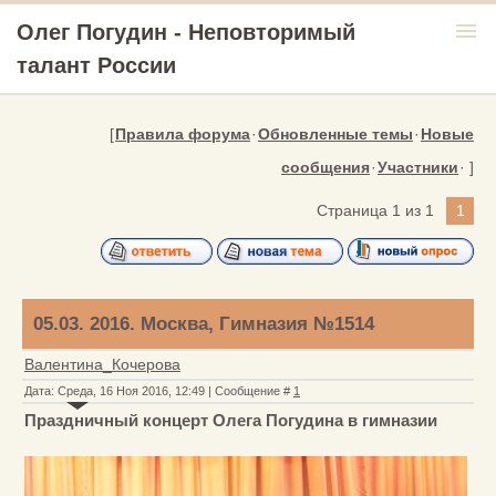
menu
Олег Погудин - Неповторимый
талант России
[
Правила форума
·
Обновленные темы
·
Новые
сообщения
·
Участники
· ]
Страница
1
из
1
1
05.03. 2016. Москва, Гимназия №1514
Валентина_Кочерова
Дата: Среда, 16 Ноя 2016, 12:49 | Сообщение #
1
Праздничный концерт Олега Погудина в гимназии