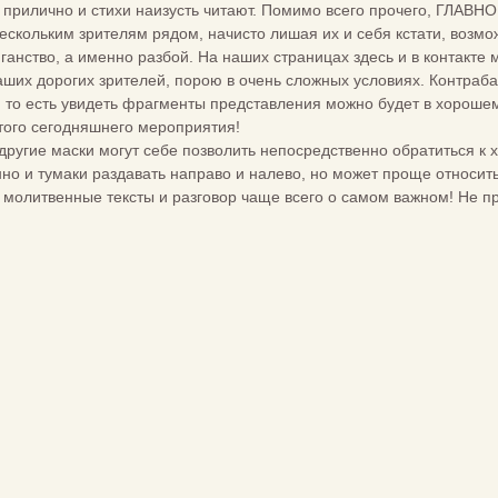
 прилично и стихи наизусть читают. Помимо всего прочего, ГЛАВН
кольким зрителям рядом, начисто лишая их и себя кстати, возмо
иганство, а именно разбой. На наших страницах здесь и в контакт
ших дорогих зрителей, порою в очень сложных условиях. Контраба
 то есть увидеть фрагменты представления можно будет в хорошем
того сегодняшнего мероприятия!
 другие маски могут себе позволить непосредственно обратиться к 
нно и тумаки раздавать направо и налево, но может проще относить
и молитвенные тексты и разговор чаще всего о самом важном! Не 