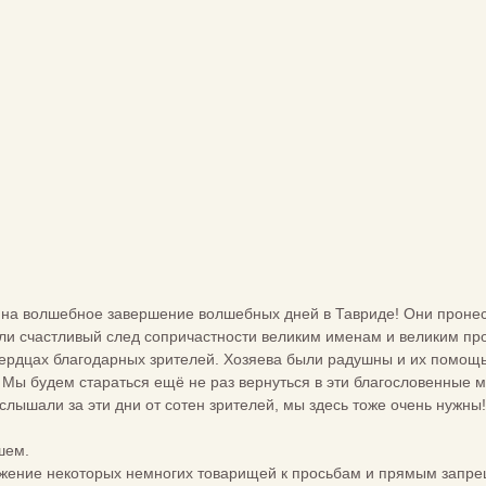
а волшебное завершение волшебных дней в Тавриде! Они пронесли
вили счастливый след сопричастности великим именам и великим пр
сердцах благодарных зрителей. Хозяева были радушны и их помощ
 Мы будем стараться ещё не раз вернуться в эти благословенные 
 слышали за эти дни от сотен зрителей, мы здесь тоже очень нужны!
шем.
жение некоторых немногих товарищей к просьбам и прямым запре