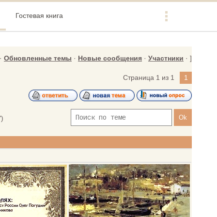
Гостевая книга
·
Обновленные темы
·
Новые сообщения
·
Участники
· ]
Страница
1
из
1
1
)