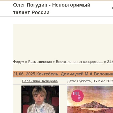
Олег Погудин - Неповторимый
талант России
Форум
»
Размышления
»
Впечатления от концертов...
»
21.
21.06. 2025.Коктебель, Дом-музей М.А.Волоши
Валентина_Кочерова
Дата: Суббота, 05 Июл 202