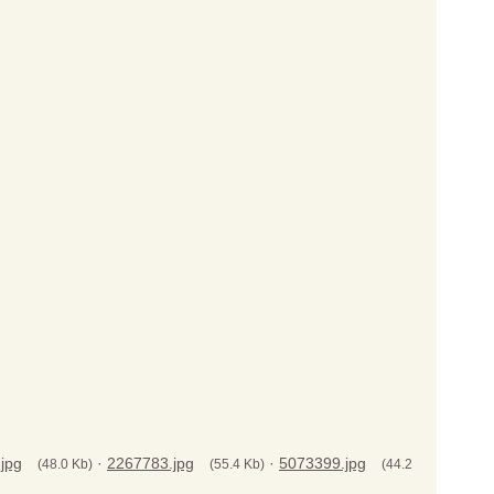
jpg
·
2267783.jpg
·
5073399.jpg
(48.0 Kb)
(55.4 Kb)
(44.2