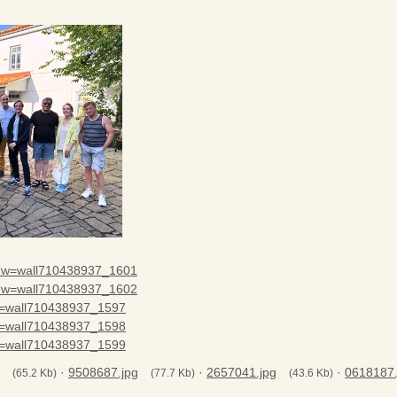
7?w=wall710438937_1601
7?w=wall710438937_1602
?w=wall710438937_1597
?w=wall710438937_1598
?w=wall710438937_1599
·
9508687.jpg
·
2657041.jpg
·
0618187.
(65.2 Kb)
(77.7 Kb)
(43.6 Kb)