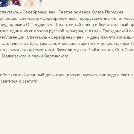
 спектакль «Серебряный век» Театра романса Олега Погудина
м прошёл спектакль «Серебряный век», представленный н. а. Рос
худ. премии О.Погудиным. Талантливый певец и блистательный ар
яется одним из символов русской культуры, а в годы Гражданской 
нтеллигенции. Спектакль «Серебряный век» – дань памяти ярчайши
е столичные актёры, уже запомнившиеся зрителям по спектаклям Т
тельными аплодисментами. Звучала музыка Чайковского, Сен-Санса 
 Маяковского и песни Вертинского.
ебель самый длинный день года, поэзия, музыка, природа и свет в 
светится и светит!!!