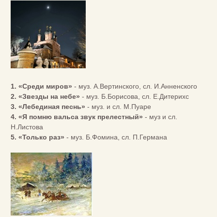
1. «Среди миров»
- муз. А.Вертинского, сл. И.Анненского
2. «Звезды на небе»
- муз. Б.Борисова, сл. Е.Дитерихс
3. «Лебединая песнь»
- муз. и сл. М.Пуаре
4. «Я помню вальса звук прелестный»
- муз и сл.
Н.Листова
5. «Только раз»
- муз. Б.Фомина, сл. П.Германа