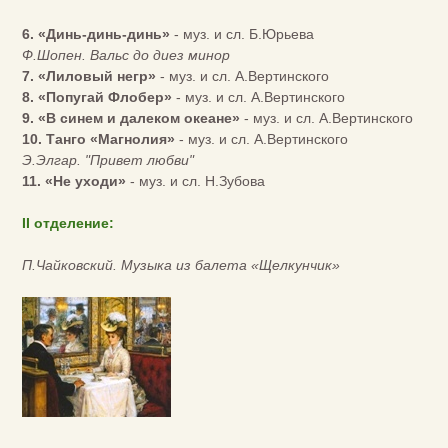
6. «Динь-динь-динь»
- муз. и сл. Б.Юрьева
Ф.Шопен. Вальс до диез минор
7. «Лиловый негр»
- муз. и сл. А.Вертинского
8. «Попугай Флобер»
- муз. и сл. А.Вертинского
9. «В синем и далеком океане»
- муз. и сл. А.Вертинского
10. Танго «Магнолия»
- муз. и сл. А.Вертинского
Э.Элгар. "Привет любви"
11. «Не уходи»
- муз. и сл. Н.Зубова
II отделение:
П.Чайковский. Музыка из балета «Щелкунчик»