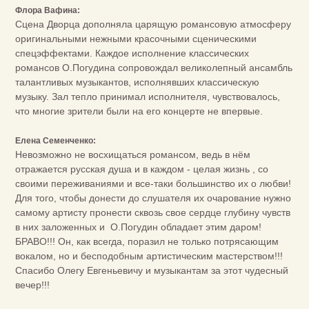
Флора Вафина:
Сцена Дворца дополняла царящую романсовую атмосферу
оригинальными нежными красочными сценическими
спецэффектами. Каждое исполнение классических
романсов О.Погудина сопровождал великолепный ансамбль
талантливых музыкантов, исполнявших классическую
музыку. Зал тепло принимал исполнителя, чувствовалось,
что многие зрители были на его концерте не впервые.
Елена Семенченко:
Невозможно не восхищаться романсом, ведь в нём
отражается русская душа и в каждом - целая жизнь , со
своими переживаниями и все-таки большинство их о любви!
Для того, чтобы донести до слушателя их очарование нужно
самому артисту пронести сквозь свое сердце глубину чувств
в них заложенных и О.Погудин обладает этим даром!
БРАВО!!! Он, как всегда, поразил не только потрясающим
вокалом, но и бесподобным артистическим мастерством!!!
Спасибо Олегу Евгеньевичу и музыкантам за этот чудесный
вечер!!!