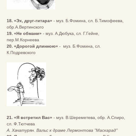
18. «Эх, друг-гитара»
- муз. Б.Фомина, сл. Б.Тимофеева,
обр.А.Вертинского
19. «Не обмани»
- муз. А.Дюбука, сл. Г.Гейне,
пер.М.Корнеева
20. «Дорогой длинною»
- муз. Б.Фомина, сл.
К.Подревского
21. «Я встретил Вас»
- муз. В.Шереметева, обр. А.Спиро,
сл. Ф.Тютчева
А. Хачатурян. Вальс к драме Лермонтова "Маскарад"