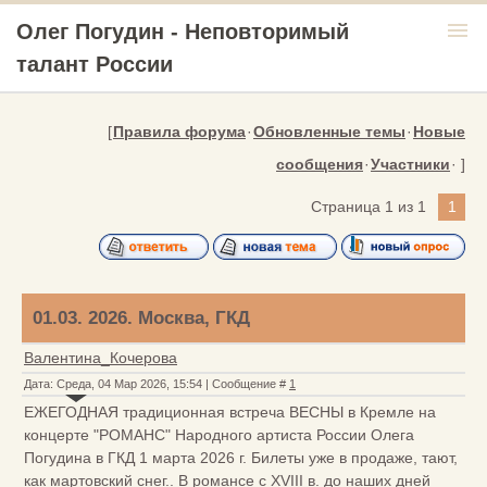
menu
Олег Погудин - Неповторимый
талант России
[
Правила форума
·
Обновленные темы
·
Новые
сообщения
·
Участники
· ]
Страница
1
из
1
1
01.03. 2026. Москва, ГКД
Валентина_Кочерова
Дата: Среда, 04 Мар 2026, 15:54 | Сообщение #
1
ЕЖЕГОДНАЯ традиционная встреча ВЕСНЫ в Кремле на
концерте "РОМАНС" Народного артиста России Олега
Погудина в ГКД 1 марта 2026 г. Билеты уже в продаже, тают,
как мартовский снег.. В романсе с XVIII в. до наших дней