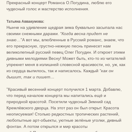
Прекрасный концерт Романса О.Погудина, люблю его
чудесный голос и мастерство исполнения.
Татьяна Аввакумова:
Нынче на удивление щедрая зима буквально засыпала нас
своими снежными дарами.
“Когда весна придет не
знаю
…”А вот мы, влюбленные в Русский романс, знаем, что
его прекрасную, грустно-нежную песнь принесет нам
великолепный русский певец Олег Погудин. И откроет этими
дивными мелодиями Весну! Может быть, кто-то из читателей
упрекнет меня в излишней словесной красивости, но, уж, как
из сердца вылилось, так и написалось. Каждый
“как он
дышит, так и пишет…
”Красивый весенний концерт получился 1 марта. Добавлю,
что перед началом концерта мы напитались ещё и
природной красотой. Посетили чудесный Зимний сад
Кремлёвского дворца. На этот раз он был открыт. Красота
неописуемая! Столько редкостных тропических растений,
любопытные арт-обьекты, уютные зелёные уголки, дивный
фонтан. А потом открылся и мир красоты