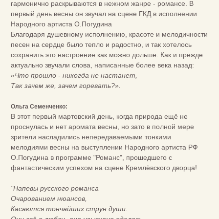
гармонично раскрываются в нежном жанре - романсе. В
первый день весны он звучал на сцене ГКД в исполнении
Народного артиста О.Погудина
Благодаря душевному исполнению, красоте и мелодичности
песен на сердце было тепло и радостно, и так хотелось
сохранить это настроение как можно дольше. Как и прежде
актуально звучали слова, написанные более века назад:
«Что прошло - никогда не настанет,
Так зачем же, зачем горевать?».
Ольга Семенченко:
В этот первый мартовский день, когда природа ещё не
проснулась и нет аромата весны, но зато в полной мере
зрители насладились непередаваемыми тонкими
мелодиями весны на выступлении Народного артиста РФ
О.Погудина в программе "Романс", прошедшего с
фантастическим успехом на сцене Кремлёвского дворца!
"Напевы русского романса
Очарованием нюансов,
Касаются тончайших струн души.