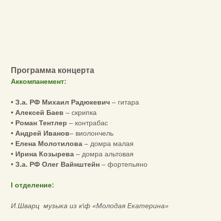
Программа концерта
Аккомпанемент:
• З.а. РФ Михаил Радюкевич
– гитара
• Алексей Баев
– скрипка
• Роман Тентлер
– контрабас
• Андрей Иванов
– виолончель
• Елена Молотилова
– домра малая
• Ирина Козырева
– домра альтовая
• З.а. РФ Олег Вайнштейн
– фортепьяно
I отделение:
И.Шварц музыка из к\ф «Молодая Екатерина»