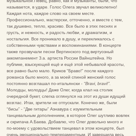
музыкальной.Певец, равно, как и музыканты, были, что
называется, в ударе. Голос Олега звучал великолепно!
Каждая нота, каждое слово на своем месте.
Профессионально, мастерски, отточенно, и вместе с тем,
так душевно, тепло, красиво. Все было в этих песнях и
грусть, и нежность, и радость любви, и драматизм, и
ностальгия. Все проникало в душу, и перекликалось с
собственными чувствами и воспоминаниями. В концерте
также прозвучали песни Вертинского под виртуозный
аккомпанемент З.а. артиста России Вайнштейна. Но
публике, взыскующей ещё и ещё этой небывалой красоты,
все равно было мало. Криков “Браво!” после каждого
романса было много, а за моей спиной женский голос
постоянно возглашал по-итальянски -
“Bravi, bravi!”.
Молодцы, молодцы! Даже Олег, когда клал на столик
очередной букет, слегка оглянулся на этот из души идущий
возглас. Итак, зрители не отпускали. Конечно же, были
“бисы” - “Две гитары” Азнавура с изумительным
танцевальным дополнением, в которое Олег шутливо вовлек
и скрипача А.Баева. Добавлю, что Олег довольно много и
по-моему с удовольствием танцевал в этом концерте, был
очень эмоционально-темпераментным. И завершила весь