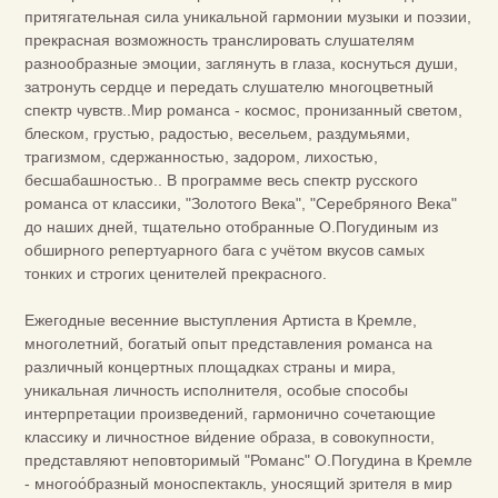
притягательная сила уникальной гармонии музыки и поэзии,
прекрасная возможность транслировать слушателям
разнообразные эмоции, заглянуть в глаза, коснуться души,
затронуть сердце и передать слушателю многоцветный
спектр чувств..Мир романса - космос, пронизанный светом,
блеском, грустью, радостью, весельем, раздумьями,
трагизмом, сдержанностью, задором, лихостью,
бесшабашностью.. В программе весь спектр русского
романса от классики, "Золотого Века", "Серебряного Века"
до наших дней, тщательно отобранные О.Погудиным из
обширного репертуарного бага с учётом вкусов самых
тонких и строгих ценителей прекрасного.
Ежегодные весенние выступления Артиста в Кремле,
многолетний, богатый опыт представления романса на
различный концертных площадках страны и мира,
уникальная личность исполнителя, особые способы
интерпретации произведений, гармонично сочетающие
классику и личностное ви́дение образа, в совокупности,
представляют неповторимый "Романс" О.Погудина в Кремле
- многоо́бразный моноспектакль, уносящий зрителя в мир