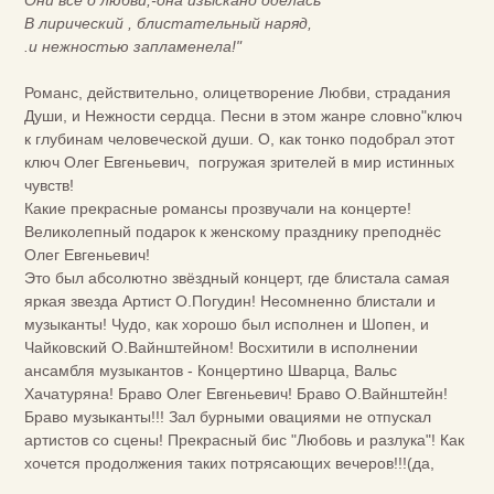
Они всё о любви,-она изыскано оделась
В лирический , блистательный наряд,
.и нежностью запламенела!"
Романс, действительно, олицетворение Любви, страдания
Души, и Нежности сердца. Песни в этом жанре словно"ключ
к глубинам человеческой души. О, как тонко подобрал этот
ключ Олег Евгеньевич, погружая зрителей в мир истинных
чувств!
Какие прекрасные романсы прозвучали на концерте!
Великолепный подарок к женскому празднику преподнёс
Олег Евгеньевич!
Это был абсолютно звёздный концерт, где блистала самая
яркая звезда Артист О.Погудин! Несомненно блистали и
музыканты! Чудо, как хорошо был исполнен и Шопен, и
Чайковский О.Вайнштейном! Восхитили в исполнении
ансамбля музыкантов - Концертино Шварца, Вальс
Хачатуряна! Браво Олег Евгеньевич! Браво О.Вайнштейн!
Браво музыканты!!! Зал бурными овациями не отпускал
артистов со сцены! Прекрасный бис "Любовь и разлука"! Как
хочется продолжения таких потрясающих вечеров!!!(да,