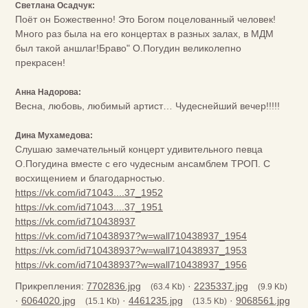
Светлана Осадчук:
Поёт он Божественно! Это Богом поцелованный человек!
Много раз была на его концертах в разных залах, в МДМ
был такой аншлаг!Браво" О.Погудин великолепно
прекрасен!
Анна Надорова:
Весна, любовь, любимый артист… Чудеснейший вечер!!!!!
Дина Мухамедова:
Слушаю замечательный концерт удивительного певца
О.Погудина вместе с его чудесным ансамблем ТРОП. С
восхищением и благодарностью.
https://vk.com/id71043....37_1952
https://vk.com/id71043....37_1951
https://vk.com/id710438937
https://vk.com/id710438937?w=wall710438937_1954
https://vk.com/id710438937?w=wall710438937_1953
https://vk.com/id710438937?w=wall710438937_1956
Прикрепления:
7702836.jpg
·
2235337.jpg
(63.4 Kb)
(9.9 Kb)
·
6064020.jpg
·
4461235.jpg
·
9068561.jpg
(15.1 Kb)
(13.5 Kb)