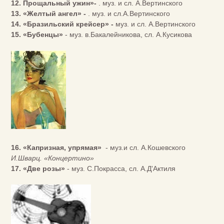
12. Прощальный ужин»-
. муз. и сл. А.Вертинского
13. «Желтый ангел»
-
. муз. и сл.А.Вертинского
14. «Бразильский крейсер» -
муз. и сл. А.Вертинского
15. «Бубенцы»
- муз. в.Бакалейникова, сл. А.Кусикова
16. «Капризная, упрямая»
- муз.и сл. А.Кошевского
И.Шварц. «Концертино»
17. «Две розы»
- муз. С.Покрасса, сл. А.Д'Актиля