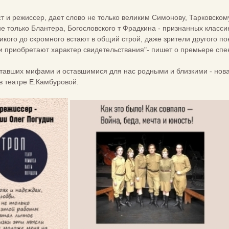
т и режиссер, дает слово не только великим Симонову, Тарковскому
не только Блантера, Богословского т Фрадкина - признанных класси
еликого до скромного встают в общий строй, даже зрители другого 
хи приобретают характер свидетельствания"- пишет о премьере спе
 ставших мифами и оставшимися для нас родными и близкими - нов
в театре Е.Камбуровой.