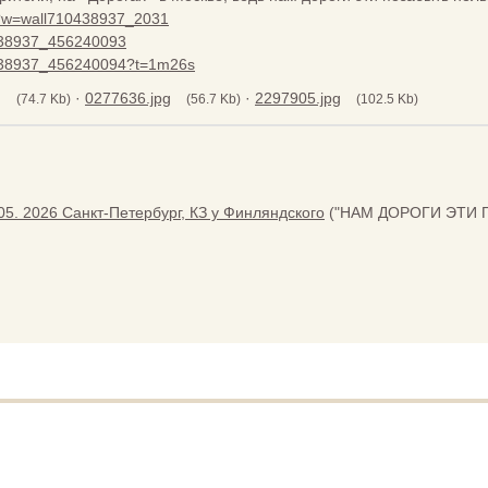
7?w=wall710438937_2031
0438937_456240093
10438937_456240094?t=1m26s
g
·
0277636.jpg
·
2297905.jpg
(74.7 Kb)
(56.7 Kb)
(102.5 Kb)
05. 2026 Санкт-Петербург, КЗ у Финляндского
("НАМ ДОРОГИ ЭТИ 