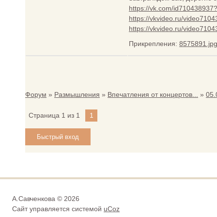
https://vk.com/id71043893
https://vkvideo.ru/video71
https://vkvideo.ru/video7
Прикрепления:
8575891.jp
Форум
»
Размышления
»
Впечатления от концертов...
»
05.
Страница
1
из
1
1
А.Савченкова © 2026
Сайт управляется системой
uCoz