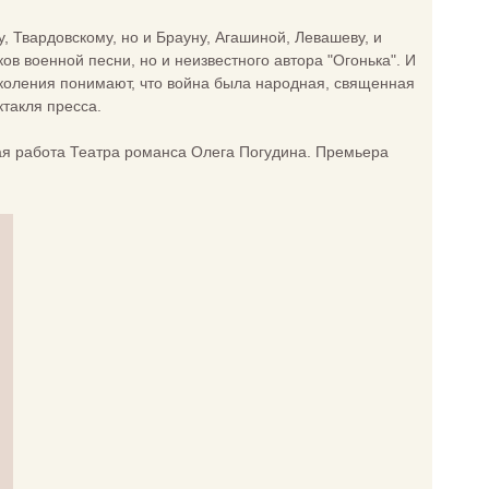
, Твардовскому, но и Брауну, Агашиной, Левашеву, и
ков военной песни, но и неизвестного автора "Огонька". И
поколения понимают, что война была народная, священная
ктакля пресса.
ая работа Театра романса Олега Погудина. Премьера