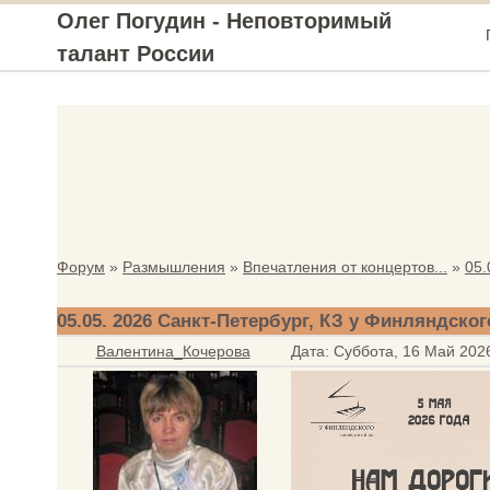
Олег Погудин - Неповторимый
талант России
Форум
»
Размышления
»
Впечатления от концертов...
»
05.
05.05. 2026 Санкт-Петербург, КЗ у Финляндског
Валентина_Кочерова
Дата: Суббота, 16 Май 202