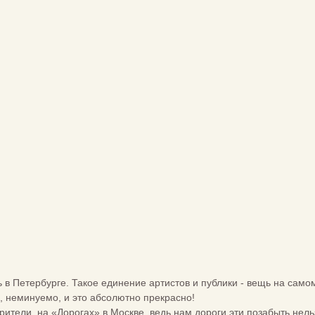
ь в Петербурге. Такое единение артистов и публики - вещь на само
, неминуемо, и это абсолютно прекрасно!
рители, на «Дорогах» в Москве, ведь нам дороги эти позабыть нельз