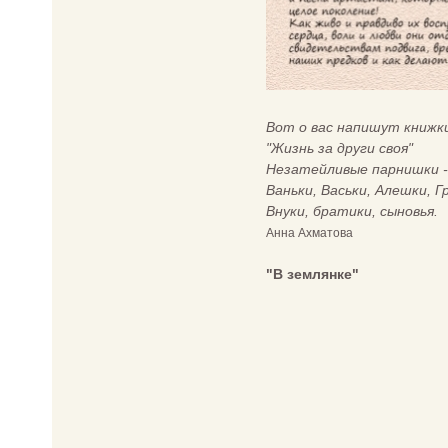
Вот о вас напишут книжк
"Жизнь за други своя"
Незатейливые парнишки -
Ваньки, Васьки, Алешки, Г
Внуки, братики, сыновья.
Анна Ахматова
"В землянке"