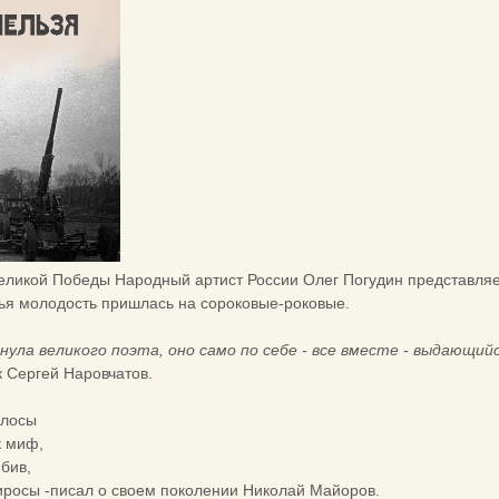
ликой Победы Народный артист России Олег Погудин представляет
чья молодость пришлась на сороковые-роковые.
нула великого поэта, оно само по себе - все вместе - выдающий
 Сергей Наровчатов.
олосы
к миф,
бив,
иросы -писал о своем поколении Николай Майоров.