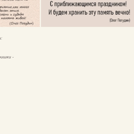
и:
ришки -