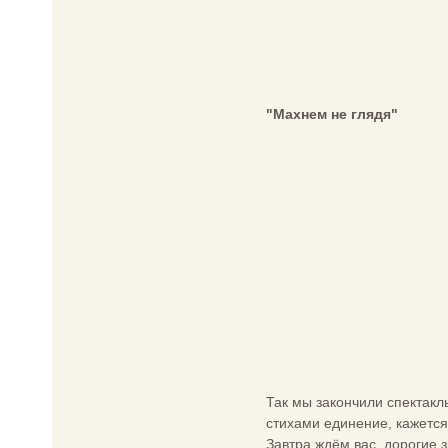
"Махнем не глядя"
Так мы закончили спектакл
стихами единение, кажется
Завтра ждём вас, дорогие з