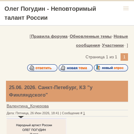
menu
Олег Погудин - Неповторимый
талант России
[
Правила форума
·
Обновленные темы
·
Новые
сообщения
·
Участники
· ]
Страница
1
из
1
1
25.06. 2026. Санкт-Петебург, КЗ "у
Финляндского"
Валентина_Кочерова
Дата: Пятница, 26 Июн 2026, 18:41 | Сообщение #
1