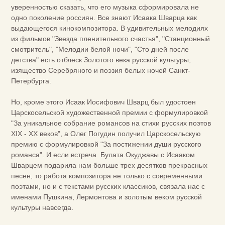
уверенностью сказать, что его музыка сформировала не
одно поколение россиян. Все знают Исаака Шварца как
выдающегося кинокомпозитора. В удивительных мелодиях
из фильмов "Звезда пленительного счастья", "Станционный
смотритель", "Мелодии белой ночи", "Сто дней после
детства" есть отблеск Золотого века русской культуры,
изящество Серебряного и поэзия белых ночей Санкт-
Петербурга.
Но, кроме этого Исаак Иосифович Шварц был удостоен
Царскосельской художественной премии с формулировкой
"За уникальное собрание романсов на стихи русских поэтов
XIX - XX веков", а Олег Погудин получил Царскосельскую
премию с формулировкой "За постижении души русского
романса". И если встреча Булата.Окуджавы с Исааком
Шварцем подарила нам больше трех десятков прекрасных
песен, то работа композитора не только с современными
поэтами, но и с текстами русских классиков, связала нас с
именами Пушкина, Лермонтова и золотым веком русской
культуры навсегда.