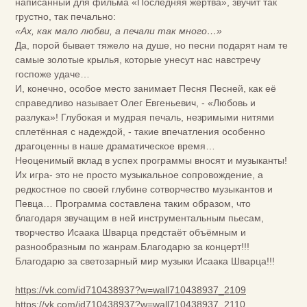
написанный для фильма «Последняя жертва», звучит так
грустно, так печально:
«Ах, как мало любви, а печали так много…»
Да, порой бывает тяжело на душе, но песни подарят нам те
самые золотые крылья, которые унесут нас навстречу
госпоже удаче…
И, конечно, особое место занимает Песня Песней, как её
справедливо называет Олег Евгеньевич, - «Любовь и
разлука»! Глубокая и мудрая печаль, незримыми нитями
сплетённая с надеждой, - такие впечатления особенно
драгоценны в наше драматическое время…
Неоценимый вклад в успех программы вносят и музыканты!
Их игра- это не просто музыкальное сопровождение, а
редкостное по своей глубине сотворчество музыкантов и
Певца… Программа составлена таким образом, что
благодаря звучащим в ней инструментальным пьесам,
творчество Исаака Шварца предстаёт объёмным и
разнообразным по жанрам.Благодарю за концерт!!!
Благодарю за светозарный мир музыки Исаака Шварца!!!
https://vk.com/id710438937?w=wall710438937_2109
https://vk.com/id710438937?w=wall710438937_2110