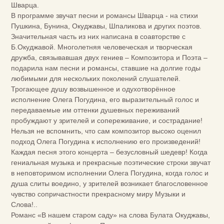
Шварца.
В программе звучат песни и романсы Шварца - на стихи
Пушкина, Бунина, Окуджавы, Шпаликова и других поэтов.
Значительная часть из них написана в соавторстве с
Б.Окуджавой. Многолетняя человеческая и творческая
дружба, связывавшая двух гениев – Композитора и Поэта –
подарила нам песни и романсы, ставшие на долгие годы
любимыми для нескольких поколений слушателей.
Трогающее душу возвышенное и одухотворённое
исполнение Олега Погудина, его выразительный голос и
передаваемые им оттенки душевных переживаний
пробуждают у зрителей и сопереживание, и сострадание!
Нельзя не вспомнить, что сам композитор высоко оценил
подход Олега Погудина к исполнению его произведений!
Каждая песня этого концерта – безусловный шедевр! Когда
гениальная музыка и прекрасные поэтические строки звучат
в неповторимом исполнении Олега Погудина, когда голос и
душа слиты воедино, у зрителей возникает благословенное
чувство сопричастности прекрасному миру Музыки и
Слова!..
Романс «В нашем старом саду» на слова Булата Окуджавы,