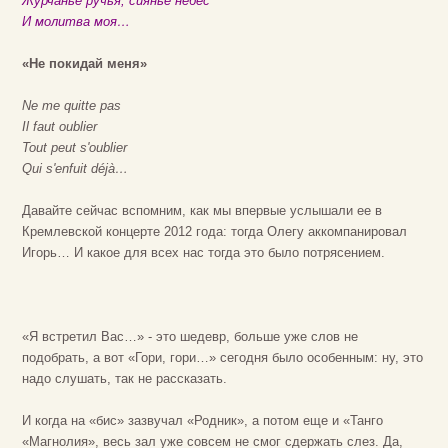
Журчанье ручья, сиянье небес
И молитва моя…
«Не покидай меня»
Ne me quitte pas
Il faut oublier
Tout peut s'oublier
Qui s'enfuit déjà…
Давайте сейчас вспомним, как мы впервые услышали ее в
Кремлевской концерте 2012 года: тогда Олегу аккомпанировал
Игорь… И какое для всех нас тогда это было потрясением.
«Я встретил Вас…» - это шедевр, больше уже слов не
подобрать, а вот «Гори, гори…» сегодня было особенным: ну, это
надо слушать, так не рассказать.
И когда на «бис» зазвучал «Родник», а потом еще и «Танго
«Магнолия», весь зал уже совсем не смог сдержать слез. Да,