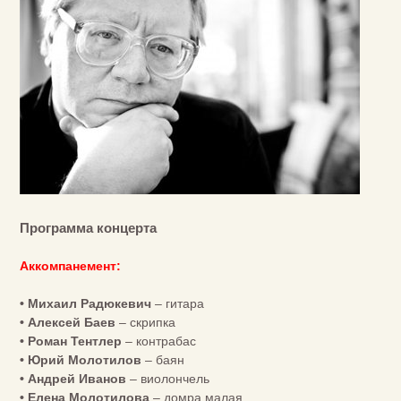
Программа концерта
Аккомпанемент:
• Михаил Радюкевич
– гитара
• Алексей Баев
– скрипка
• Роман Тентлер
– контрабас
• Юрий Молотилов
– баян
• Андрей Иванов
– виолончель
• Елена Молотилова
– домра малая