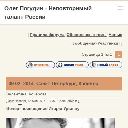
menu
Олег Погудин - Неповторимый
талант России
[
Правила форума
·
Обновленные темы
·
Новые
сообщения
·
Участники
· ]
Страница
1
из
1
1
09.02. 2014. Санкт-Петербург, Капелла
Валентина_Кочерова
Дата: Четверг, 13 Фев 2014, 13:45 | Сообщение #
1
Вечер–посвящение Игорю Урьяшу