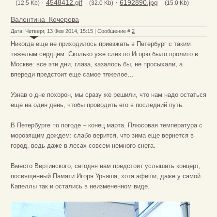
·
4548412.gif
·
6192890.jpg
(12.5 Kb)
(32.0 Kb)
(15.0 Kb)
Валентина_Кочерова
Дата: Четверг, 13 Фев 2014, 15:15 | Сообщение #
2
Никогда еще не приходилось приезжать в Петербург с таким
тяжелым сердцем. Сколько уже слез по Игорю было пролито в
Москве: все эти дни, глаза, казалось бы, не просыхали, а
впереди предстоит еще самое тяжелое…
Узнав о дне похорон, мы сразу же решили, что нам надо остаться
еще на один день, чтобы проводить его в последний путь.
В Петербурге по погоде – конец марта. Плюсовая температура с
морозящим дождем: слабо верится, что зима еще вернется в
город, ведь даже в лесах совсем немного снега.
Вместо Вертинского, сегодня нам предстоит услышать концерт,
посвященный Памяти Игоря Урьяша, хотя афиши, даже у самой
Капеллы так и остались в неизмененном виде.