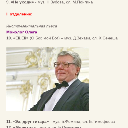
9. «Не уходи»
- муз. Н.Зубова, сл. М.Пойгина
II отделение:
Инструментальная пьеса
Монолог Олега
10. «Eli,Eli»
(О Бог, мой Бог) – муз. Д.Зехави, сл. Х.Сенеша
11. «Эх, друг-гитара»
- муз. Б.Фомина, сл. Б.Тимофеева
12. «Молитва»
- муз. и сл. Б.Окуджавы