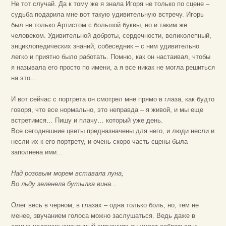
Не тот случай. Да к тому же я знала Игоря не только по сцене –
судьба подарила мне вот такую удивительную встречу. Игорь
был не только Артистом с большой буквы, но и таким же
человеком. Удивительной доброты, сердечности, великолепный,
энциклопедических знаний, собеседник – с ним удивительно
легко и приятно было работать. Помню, как он настаивал, чтобы
я называла его просто по имени, а я все никак не могла решиться
на это…
И вот сейчас с портрета он смотрел мне прямо в глаза, как будто
говоря, что все нормально, это неправда – я живой, и мы еще
встретимся… Пишу и плачу… который уже день.
Все сегодняшние цветы предназначены для него, и люди несли и
несли их к его портрету, и очень скоро часть сцены была
заполнена ими…
Над розовым морем вставала луна,
Во льду зеленела бутылка вина...
Олег весь в черном, в глазах – одна только боль, но, тем не
менее, звучанием голоса можно заслушаться. Ведь даже в