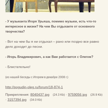
- У музыканта Игоря Урьяша, помимо музыки, есть что-то
интересное в жизни? На чем Вы отдыхаете от основного
творчества?
- Вот на чем бы я ни отдыхал – рано или поздно все равно
дело доходит до песни.
- Игорь Владимирович, а как Вам работается с Олегом?
- Блистательно!
(из нашей беседы с Игорем в декабре 2008 г.)
http://pogudin-oleg.ru/forum/18-874-1
Прикрепления:
8040437.jpg
·
9759056.jpg
(24.3 Kb)
(26.9 Kb)
·
3157394.jpg
(34.0 Kb)