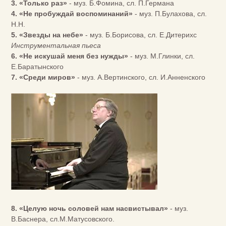
3. «Только раз»
- муз. Б.Фомина, сл. П.Германа
4. «Не пробуждай воспоминаний»
- муз. П.Булахова, сл.
Н.Н.
5. «Звезды на небе»
- муз. Б.Борисова, сл. Е.Дитерихс
Инструментальная пьеса
6. «Не искушай меня без нужды»
- муз. М.Глинки, сл.
Е.Баратынского
7. «Среди миров»
- муз. А.Вертинского, сл. И.Анненского
8. «Целую ночь соловей нам насвистывал»
- муз.
В.Баснера, сл.М.Матусовского.